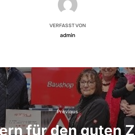
VERFASST VON
admin
Previous
Previous
ern für den guten 