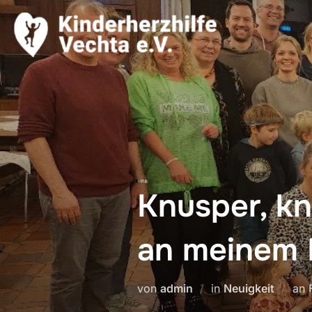
Zum
Inhalt
springen
Knusper, k
an meinem
von
admin
in
Neuigkeit
an