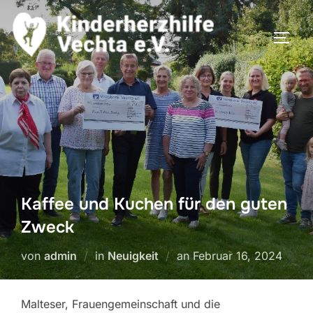
Zum
Inhalt
SEIT
springen
Kaffee und Kuchen für den guten
Zweck
Veröffentlicht
von
admin
in
Neuigkeit
an
Februar 16, 2024
am
Malteser, Frauengemeinschaft und die