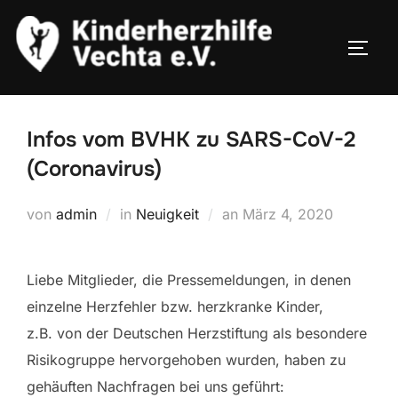
Zum
Inhalt
SEIT
springen
Infos vom BVHK zu SARS-CoV-2
(Coronavirus)
Veröffentlicht
von
admin
in
Neuigkeit
an
März 4, 2020
am
Liebe Mitglieder, die Pressemeldungen, in denen
einzelne Herzfehler bzw. herzkranke Kinder,
z.B.
von der Deutschen Herzstiftung als besondere
Risikogruppe hervorgehoben wurden, haben zu
gehäuften Nachfragen bei uns geführt: