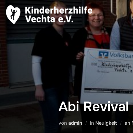
Zum
Inhalt
springen
Abi Revival
von
admin
in
Neuigkeit
an