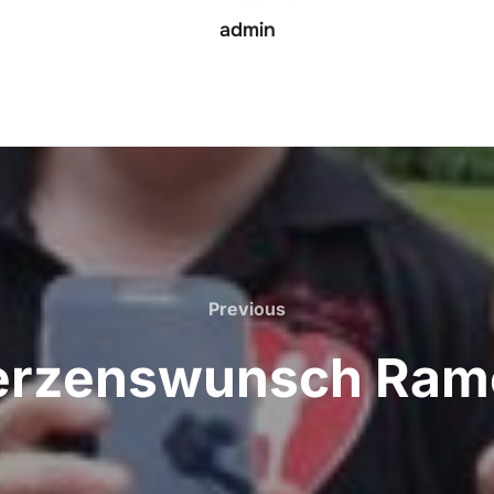
admin
Previous
Previous
erzenswunsch Ram